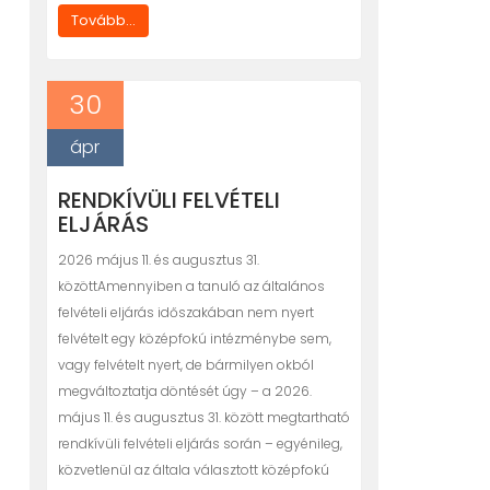
Tovább...
30
ápr
RENDKÍVÜLI FELVÉTELI
ELJÁRÁS
2026 május 11. és augusztus 31.
közöttAmennyiben a tanuló az általános
felvételi eljárás időszakában nem nyert
felvételt egy középfokú intézménybe sem,
vagy felvételt nyert, de bármilyen okból
megváltoztatja döntését úgy – a 2026.
május 11. és augusztus 31. között megtartható
rendkívüli felvételi eljárás során – egyénileg,
közvetlenül az általa választott középfokú