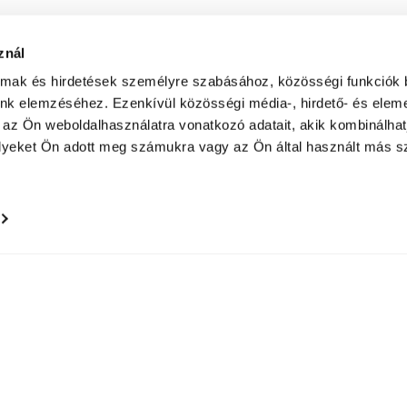
znál
almak és hirdetések személyre szabásához, közösségi funkciók 
unk elemzéséhez. Ezenkívül közösségi média-, hirdető- és elem
 az Ön weboldalhasználatra vonatkozó adatait, akik kombinálhat
yeket Ön adott meg számukra vagy az Ön által használt más sz
© Tarplan Zénó SzKI 2020