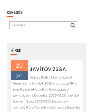
KERESÉS
HÍREK
29
JAVÍTÓVIZSGA
jún
Kedves Diákok! Javítóvizsgát
tenni kívánó tanulók 2026. augusztus 18-ig
jelentkezzenek az Iskola titkárságán. A
javítóvizsga idõpontjai: 2026.08.26 (szerda-
írásbeli) 8 óra 2026.08.27 (csütörtök-
szóbeli) 8 óra Ágazati javítóvizsga idõpontja