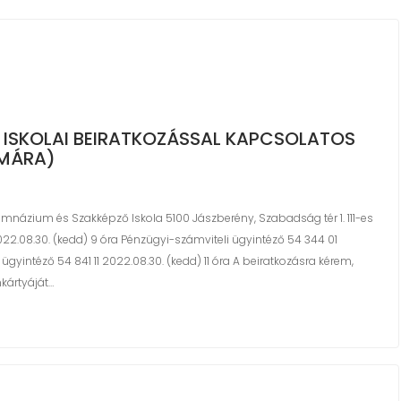
 ISKOLAI BEIRATKOZÁSSAL KAPCSOLATOS
ÁMÁRA)
imnázium és Szakképző Iskola 5100 Jászberény, Szabadság tér 1. 111-es
022.08.30. (kedd) 9 óra Pénzügyi-számviteli ügyintéző 54 344 01
 ügyintéző 54 841 11 2022.08.30. (kedd) 11 óra A beiratkozásra kérem,
kártyáját…