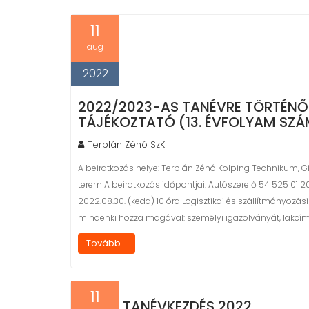
n
t
11
aug
2022
2022/2023-AS TANÉVRE TÖRTÉNŐ
TÁJÉKOZTATÓ (13. ÉVFOLYAM SZ
Terplán Zénó SzKI
A beiratkozás helye: Terplán Zénó Kolping Technikum, G
terem A beiratkozás időpontjai: Autószerelő 54 525 01 2
2022.08.30. (kedd) 10 óra Logisztikai és szállítmányozási
mindenki hozza magával: személyi igazolványát, lakcím
Tovább...
11
TANÉVKEZDÉS 2022.