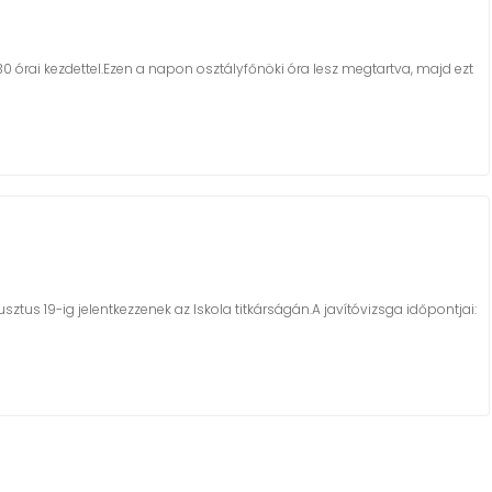
.30 órai kezdettel.Ezen a napon osztályfőnöki óra lesz megtartva, majd ezt
ztus 19-ig jelentkezzenek az Iskola titkárságán.A javítóvizsga időpontjai: