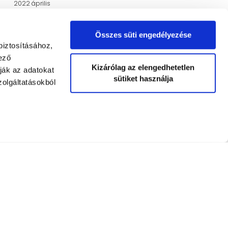
2022 április
2022 március
Összes süti engedélyezése
2021 november
biztosításához,
2021 augusztus
ező
Kizárólag az elengedhetetlen
ják az adatokat
2021 június
sütiket használja
olgáltatásokból
2021 május
2021 március
2021 február
2021 január
2020 november
2020 október
Education Base by
Acme Themes