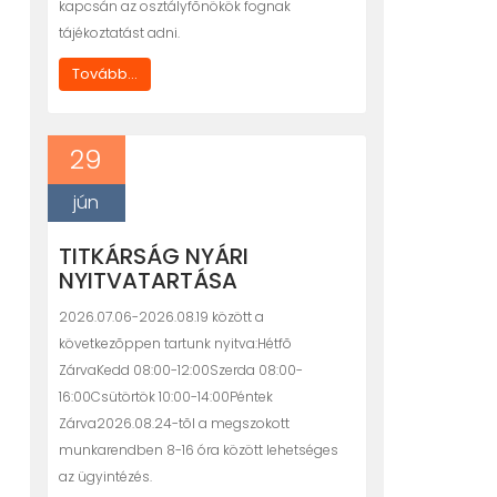
kapcsán az osztályfõnökök fognak
tájékoztatást adni.
Tovább...
29
jún
TITKÁRSÁG NYÁRI
NYITVATARTÁSA
2026.07.06-2026.08.19 között a
következõppen tartunk nyitva:Hétfõ
ZárvaKedd 08:00-12:00Szerda 08:00-
16:00Csütörtök 10:00-14:00Péntek
Zárva2026.08.24-tõl a megszokott
munkarendben 8-16 óra között lehetséges
az ügyintézés.