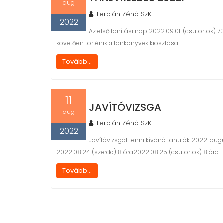
aug
Terplán Zénó SzKI
2022
Az első tanítási nap 2022.09.01. (csütörtök) 7
követően történik a tankönyvek kiosztása.
Tovább...
11
JAVÍTÓVIZSGA
aug
Terplán Zénó SzKI
2022
Javítóvizsgát tenni kívánó tanulók 2022. augus
2022.08.24 (szerda) 8 óra2022.08.25 (csütörtök) 8 óra
Tovább...