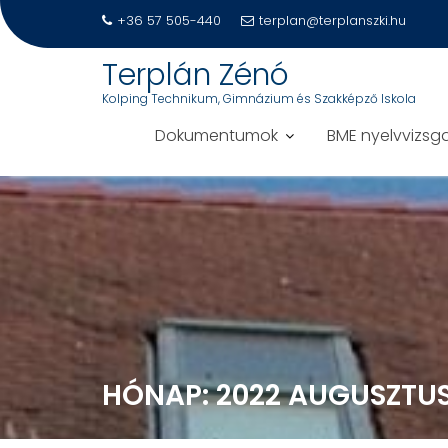
+36 57 505-440
terplan@terplanszki.hu
Terplán Zénó
Kolping Technikum, Gimnázium és Szakképző Iskola
Dokumentumok
BME nyelvvizsg
S
k
i
p
t
o
c
o
n
HÓNAP:
2022 AUGUSZTU
t
e