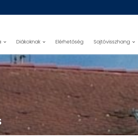
a
Diákoknak
Elérhetőség
Sajtóvisszhang
S