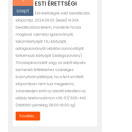
ESTI ÉRETTSÉGI
szept
Esti érettségire való beiratkozás
idõpontja: 2024.09.03. (kedd) 14.30A
beiratkozásra kérem, mindenki hozza
magával: személyi igazolványát,
lakcímkártyáját TAJ kártyáját,
adóigazolványát oktatási azonosítóját
tartalmazó kártyáját (diákigazolvány)
Törzslapkivonatát vagy az adott képzés
bemeneti feltételeihez szükséges
bizonyítványátKérjük, ha a fent említett
időpontban nem tud megjelenni,
szíveskedjen errõl az Iskolát értesíteni az
alábbi telefonszámon:+36-57/ 505-440
(hétfõtõl-péntekig 08:00-16:00-ig)
Tovább...