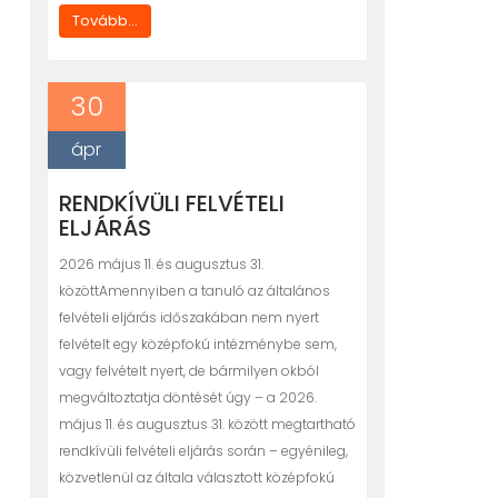
Tovább...
30
ápr
RENDKÍVÜLI FELVÉTELI
ELJÁRÁS
2026 május 11. és augusztus 31.
közöttAmennyiben a tanuló az általános
felvételi eljárás időszakában nem nyert
felvételt egy középfokú intézménybe sem,
vagy felvételt nyert, de bármilyen okból
megváltoztatja döntését úgy – a 2026.
május 11. és augusztus 31. között megtartható
rendkívüli felvételi eljárás során – egyénileg,
közvetlenül az általa választott középfokú