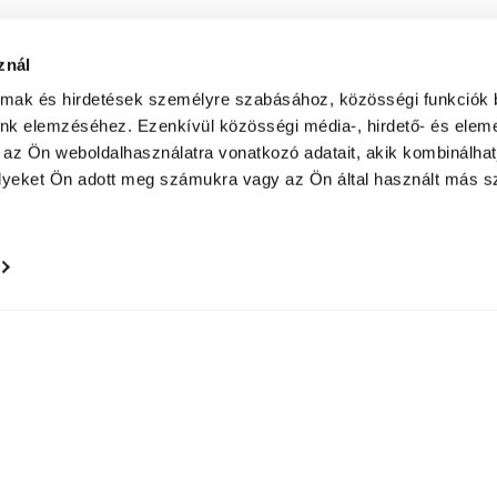
znál
almak és hirdetések személyre szabásához, közösségi funkciók 
unk elemzéséhez. Ezenkívül közösségi média-, hirdető- és elem
 az Ön weboldalhasználatra vonatkozó adatait, akik kombinálhat
yeket Ön adott meg számukra vagy az Ön által használt más sz
© Tarplan Zénó SzKI 2020