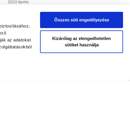
2022 április
2022 március
Összes süti engedélyezése
2021 november
biztosításához,
2021 augusztus
ező
Kizárólag az elengedhetetlen
ják az adatokat
2021 június
sütiket használja
olgáltatásokból
2021 május
2021 március
2021 február
2021 január
2020 november
2020 október
Education Base by
Acme Themes