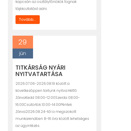
kapcsán az osztályfõnökök fognak
tájékoztatást adni.
Tovább...
29
jún
TITKÁRSÁG NYÁRI
NYITVATARTÁSA
2026.07.06-2026.08.19 között a
következõppen tartunk nyitva:Hétfõ
ZárvaKedd 08:00-12:00Szerda 08:00-
16:00Csütörtök 10:00-14:00Péntek
Zárva2026.08.24-tõl a megszokott
munkarendben 8-16 óra között lehetséges
az ügyintézés.