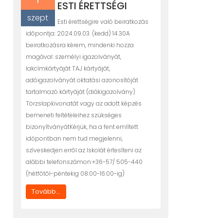
ESTI ÉRETTSÉGI
szept
Esti érettségire való beiratkozás
idõpontja: 2024.09.03. (kedd) 14.30A
beiratkozásra kérem, mindenki hozza
magával: személyi igazolványát,
lakcímkártyáját TAJ kártyáját,
adóigazolványát oktatási azonosítóját
tartalmazó kártyáját (diákigazolvány)
Törzslapkivonatát vagy az adott képzés
bemeneti feltételeihez szükséges
bizonyítványátKérjük, ha a fent említett
időpontban nem tud megjelenni,
szíveskedjen errõl az Iskolát értesíteni az
alábbi telefonszámon:+36-57/ 505-440
(hétfõtõl-péntekig 08:00-16:00-ig)
Tovább...