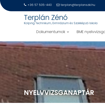
+36 57 505-440
terplan@terplanszki.hu
Terplán Zénó
Kolping Technikum, Gimnázium és Szakképző Iskola
Dokumentumok
BME nyelvvizsg
S
k
i
p
t
o
c
o
n
NYELVVIZSGANAPTÁR
t
e