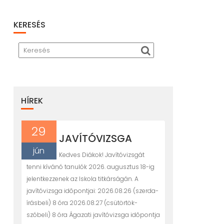
KERESÉS
HÍREK
29
JAVÍTÓVIZSGA
jún
Kedves Diákok! Javítóvizsgát
tenni kívánó tanulók 2026. augusztus 18-ig
jelentkezzenek az Iskola titkárságán. A
javítóvizsga idõpontjai: 2026.08.26 (szerda-
írásbeli) 8 óra 2026.08.27 (csütörtök-
szóbeli) 8 óra Ágazati javítóvizsga idõpontja