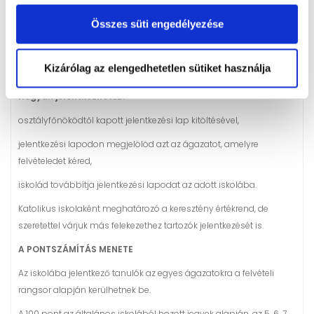
az ágazat a pénzügy-számvitel szakterülethez tartozik
Összes süti engedélyezése
megszerezhető szakma: pénzügyi-számviteli ügyintéző
Felvétel az általános iskolai 5., 6., 7. évvégi és a 8. osztály félévi
Kizárólag az elengedhetetlen sütiket használja
eredmények alapján
Hogyan jelentkezhetsz?
osztályfőnöködtől kapott jelentkezési lap kitöltésével,
jelentkezési lapodon megjelölöd azt az ágazatot, amelyre
felvételedet kéred,
iskolád továbbítja jelentkezési lapodat az adott iskolába.
Katolikus iskolaként meghatározó a keresztény értékrend, de
szeretettel várjuk más felekezethez tartozók jelentkezését is.
A PONTSZÁMÍTÁS MENETE
Az iskolába jelentkező tanulók az egyes ágazatokra a felvételi
rangsor alapján kerülhetnek be.
A 100 pont az általános iskolából hozott jegyek alapján, az 5. 6. 7.