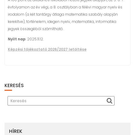
évfolyamon az év végi, a 8. osztályban a félévi magyar nyelv és
irodalom (a két tantárgy átlaga matematika szabály alapján
kerekítve), történelem, idegen nyelv, matematika, informatika
jegyek összegéből számítható.
Nyílt nap
: 2025.11.12.
Képzési tájékoztató 2026/2027 letöltése
KERESÉS
HÍREK