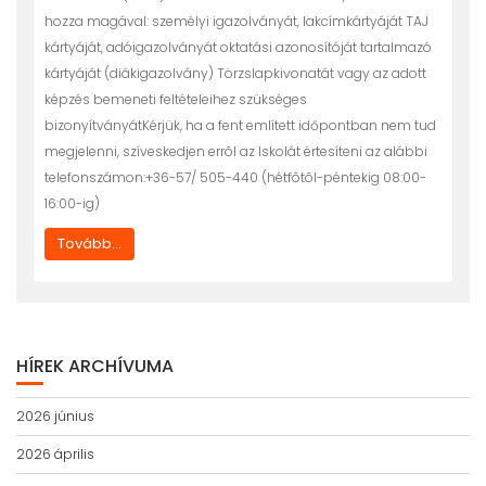
hozza magával: személyi igazolványát, lakcímkártyáját TAJ
kártyáját, adóigazolványát oktatási azonosítóját tartalmazó
kártyáját (diákigazolvány) Törzslapkivonatát vagy az adott
képzés bemeneti feltételeihez szükséges
bizonyítványátKérjük, ha a fent említett időpontban nem tud
megjelenni, szíveskedjen errõl az Iskolát értesíteni az alábbi
telefonszámon:+36-57/ 505-440 (hétfõtõl-péntekig 08:00-
16:00-ig)
Tovább...
HÍREK ARCHÍVUMA
2026 június
2026 április