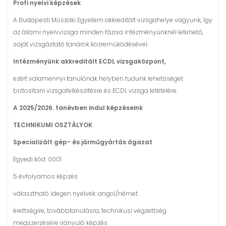
Profi nyelvi képzések
A Budapesti Műszaki Egyetem akkreditált vizsgahelye vagyunk, így
az állami nyelvvizsga minden fázisa intézményünknél letehető,
saját vizsgáztató tanárok közreműködésével.
Intézményünk akkreditált ECDL vizsgaközpont,
ezért valamennyi tanulónak helyben tudunk lehetőséget
biztosítani vizsgafelkészítésre és ECDL vizsga letételére.
A 2025/2026. tanévben indul képzéseink
TECHNIKUMI OSZTÁLYOK
Specializált gép- és járműgyártás ágazat
Egyedi kód: 0001
5 évfolyamos képzés
választható idegen nyelvek: angol/német
érettségire, továbbtanulásra, technikusi végzettség
megszerzésére irányuló képzés