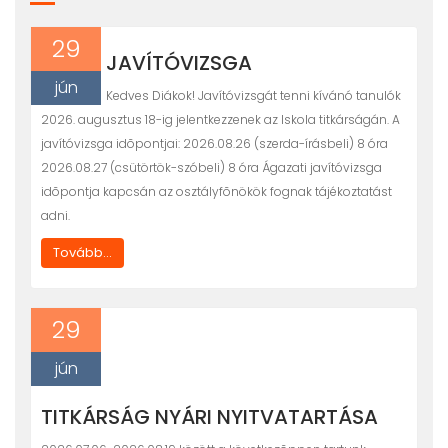
29
JAVÍTÓVIZSGA
jún
Kedves Diákok! Javítóvizsgát tenni kívánó tanulók
2026. augusztus 18-ig jelentkezzenek az Iskola titkárságán. A
javítóvizsga idõpontjai: 2026.08.26 (szerda-írásbeli) 8 óra
2026.08.27 (csütörtök-szóbeli) 8 óra Ágazati javítóvizsga
idõpontja kapcsán az osztályfõnökök fognak tájékoztatást
adni.
Tovább...
29
jún
TITKÁRSÁG NYÁRI NYITVATARTÁSA