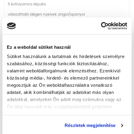
5 évfolyamos képzés
választható idegen nyelvek: angol/spanyol
érettségire, továbbtanulásra, technikusi végzettség
megszerzésére irányuló képzés
az ágazat az logisztika-szállítmányozás szakterülethez tartozik
Ez a weboldal sütiket használ
megszerezhető szakma: logisztikai technikus
Sütiket használunk a tartalmak és hirdetések személyre
Felvétel az általános iskolai 5., 6., 7. évvégi és a 8. osztály félévi
szabásához, közösségi funkciók biztosításához,
eredmények alapján
valamint weboldalforgalmunk elemzéséhez. Ezenkívül
közösségi média-, hirdető- és elemező partnereinkkel
Gazdálkodás és menedzsment ágazat
megosztjuk az Ön weboldalhasználatra vonatkozó
Egyedi kód: 0005
adatait, akik kombinálhatják az adatokat más olyan
adatokkal, amelyeket Ön adott meg számukra vagy az
5 évfolyamos képzés
Ön által használt más szolgáltatásokból gyűjtöttek.
választható idegen nyelvek: angol/német
érettségire, továbbtanulásra, technikusi végzettség
Részletek megjelenítése
megszerzésére irányuló képzés