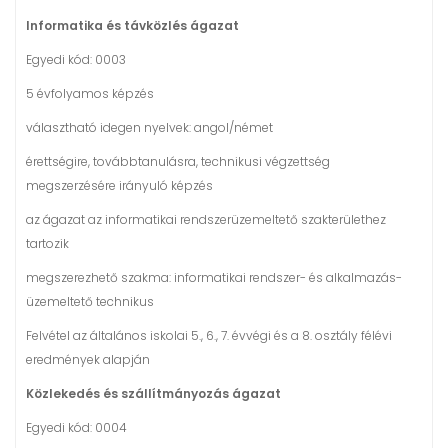
Informatika és távközlés ágazat
Egyedi kód: 0003
5 évfolyamos képzés
választható idegen nyelvek: angol/német
érettségire, továbbtanulásra, technikusi végzettség
megszerzésére irányuló képzés
az ágazat az informatikai rendszerüzemeltető szakterülethez
tartozik
megszerezhető szakma: informatikai rendszer- és alkalmazás-
üzemeltető technikus
Felvétel az általános iskolai 5., 6., 7. évvégi és a 8. osztály félévi
eredmények alapján
Közlekedés és szállítmányozás ágazat
Egyedi kód: 0004