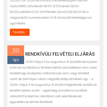
2026.07.06-2026.08.19 között a következõppen tartunk
nyitva:Hétfõ ZárvaKedd 08:00-12:00Szerda 08:00-
16:00Csütörtök 10:00-14:00Péntek Zárva2026.08.24-tõl a
megszokott munkarendben 8-16 óra között lehetséges az
ügyintézés.
Tovább...
30
RENDKÍVÜLI FELVÉTELI ELJÁRÁS
ápr
2026 május 11. és augusztus 31. közöttAmennyiben
a tanuló az általános felvételi eljárás időszakában nem nyert
felvételt egy középfokú intézménybe sem, vagy felvételt
nyert, de bármilyen okból megváltoztatja döntését úgy – a
2026. május 11. és augusztus 31. között megtartható rendkívüli
felvételi eljárás során – egyénileg, közvetlenül az általa
választott középfokú iskolában való jelentkezéssel,
egyeztetéssel kérheti felvételét…