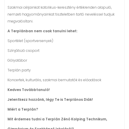
Szakmai céljainkat katolikus-keresztény értékrenden alapuló,
nemzeti hagyományainkat tiszteletben tartó neveléssel tudjuk
megvalósítani.
A Terplánban nem csak tanulni lehet:
Sportélet (sportversenyek)
Színjátszó csoport
Gólyatábor
Terplán party
Koncertek, kulturális, szakmai bemutatók és előadások
Kedves Továbbtanuló!
Jelentkezz hozzánk, légy Te is Terplános Diák!
Miért a Terplán?
Mit érdemes tudni a Terplán Zénó Kolping Technikum,
Gimnázium és Szakképző Iskoláról?