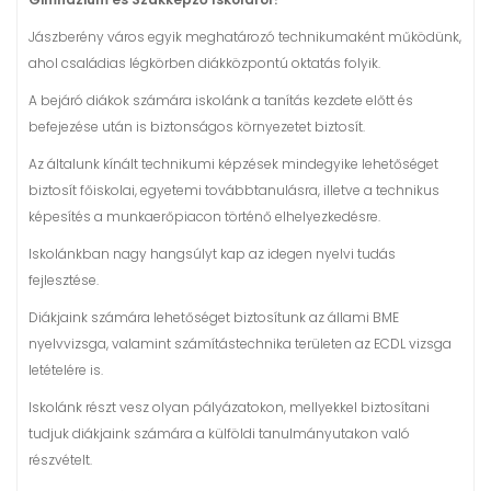
Jászberény város egyik meghatározó technikumaként működünk,
ahol családias légkörben diákközpontú oktatás folyik.
A bejáró diákok számára iskolánk a tanítás kezdete előtt és
befejezése után is biztonságos környezetet biztosít.
Az általunk kínált technikumi képzések mindegyike lehetőséget
biztosít főiskolai, egyetemi továbbtanulásra, illetve a technikus
képesítés a munkaerőpiacon történő elhelyezkedésre.
Iskolánkban nagy hangsúlyt kap az idegen nyelvi tudás
fejlesztése.
Diákjaink számára lehetőséget biztosítunk az állami BME
nyelvvizsga, valamint számítástechnika területen az ECDL vizsga
letételére is.
Iskolánk részt vesz olyan pályázatokon, mellyekkel biztosítani
tudjuk diákjaink számára a külföldi tanulmányutakon való
részvételt.