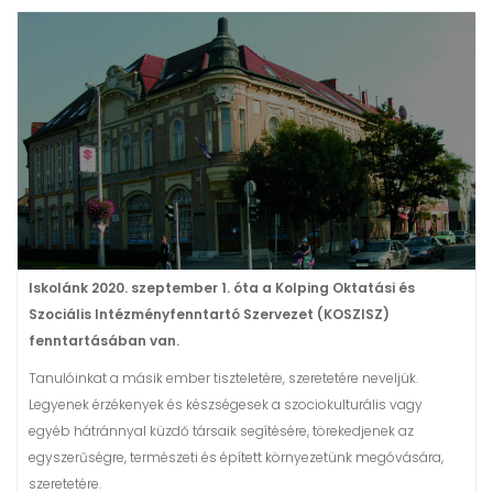
t
Iskolánk 2020. szeptember 1. óta a Kolping Oktatási és
Szociális Intézményfenntartó Szervezet (KOSZISZ)
fenntartásában van.
Tanulóinkat a másik ember tiszteletére, szeretetére neveljük.
Legyenek érzékenyek és készségesek a szociokulturális vagy
egyéb hátránnyal küzdő társaik segítésére, törekedjenek az
egyszerűségre, természeti és épített környezetünk megóvására,
szeretetére.