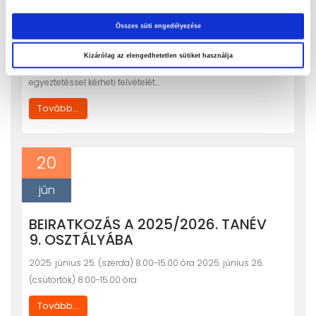
nyert, de bármilyen okból megváltoztatja döntését úgy – a
Összes süti engedélyezése
2026. május 11. és augusztus 31. között megtartható rendkívüli
felvételi eljárás során – egyénileg, közvetlenül az általa
Kizárólag az elengedhetetlen sütiket használja
választott középfokú iskolában való jelentkezéssel,
egyeztetéssel kérheti felvételét…
Tovább...
20
jún
BEIRATKOZÁS A 2025/2026. TANÉV
9. OSZTÁLYÁBA
2025. június 25. (szerda) 8.00-15.00 óra 2025. június 26.
(csütörtök) 8.00-15.00 óra
Tovább...