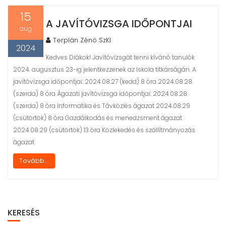
t
15
A JAVÍTÓVIZSGA IDŐPONTJAI
aug
Terplán Zénó SzKI
2024
Kedves Diákok! Javítóvizsgát tenni kívánó tanulók
2024. augusztus 23-ig jelentkezzenek az Iskola titkárságán. A
javítóvizsga időpontjai: 2024.08.27 (kedd) 8 óra 2024.08.28
(szerda) 8 óra Ágazati javítóvizsga időpontjai: 2024.08.28
(szerda) 8 óra Informatika és Távközlés ágazat 2024.08.29
(csütörtök) 8 óra Gazdálkodás és menedzsment ágazat
2024.08.29 (csütörtök) 13 óra Közlekedés és szállítmányozás
ágazat
Tovább...
KERESÉS