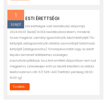
1
ESTI ÉRETTSÉGI
szept
Esti érettségire való beiratkozás idõpontja:
2024.09.03. (kedd) 14.30A beiratkozásra kérem, mindenki
hozza magával: személyi igazolványát, lakcímkártyáját TAJ
kártyáját, adóigazolványát oktatási azonosítóját tartalmazó
kártyáját (diákigazolvány) Törzslapkivonatát vagy az adott
képzés bemeneti feltételeihez szükséges
bizonyítványátKérjük, ha a fent említett időpontban nem tud
megjelenni, szíveskedjen errõl az Iskolát értesíteni az alábbi
telefonszámon:+36-57/ 505-440 (hétfõtõl-péntekig 08:00-
16:00-ig)
Tovább...