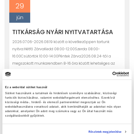
29
jún
TITKÁRSÁG NYÁRI NYITVATARTÁSA
2026.07.06-2026.08.19 között a következõppen tartunk
nyitva:Hétfõ ZárvaKedd 08:00-12:00Szerda 08:00-
16:00Csütörtök 10:00-14:00Péntek Zárva2026.08.24-tõl a
megszokott munkarendben 8-16 óra között lehetséges az
ügyintézés.
Tovább...
Ez a weboldal sütiket használ
Sütiket használunk a tartalmak és hirdetések személyre szabásához, közösségi
funkciók biztosításához, valamint weboldalforgalmunk elemzéséhez. Ezenkívül
30
közösségi média-, hirdető- és elemező partnereinkkel megosztjuk az Ön
RENDKÍVÜLI FELVÉTELI ELJÁRÁS
weboldalhasználatra vonatkozó adatait, akik kombinálhatják az adatokat más olyan
adatokkal, amelyeket Ön adott meg számukra vagy az Ön által használt más
ápr
szolgáltatásokból gyűjtöttek.
2026 május 11. és augusztus 31. közöttAmennyiben
a tanuló az általános felvételi eljárás időszakában nem nyert
Részletek megjelenítése
felvételt egy középfokú intézménybe sem, vagy felvételt