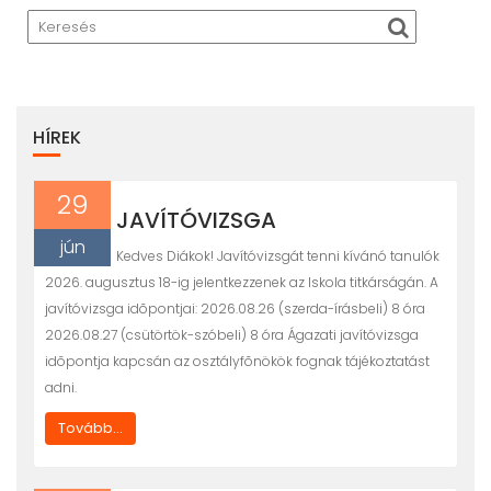
HÍREK
29
JAVÍTÓVIZSGA
jún
Kedves Diákok! Javítóvizsgát tenni kívánó tanulók
2026. augusztus 18-ig jelentkezzenek az Iskola titkárságán. A
javítóvizsga idõpontjai: 2026.08.26 (szerda-írásbeli) 8 óra
2026.08.27 (csütörtök-szóbeli) 8 óra Ágazati javítóvizsga
idõpontja kapcsán az osztályfõnökök fognak tájékoztatást
adni.
Tovább...