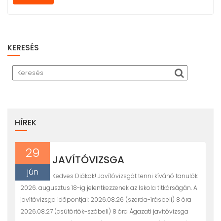
KERESÉS
HÍREK
29
JAVÍTÓVIZSGA
jún
Kedves Diákok! Javítóvizsgát tenni kívánó tanulók
2026. augusztus 18-ig jelentkezzenek az Iskola titkárságán. A
javítóvizsga idõpontjai: 2026.08.26 (szerda-írásbeli) 8 óra
2026.08.27 (csütörtök-szóbeli) 8 óra Ágazati javítóvizsga