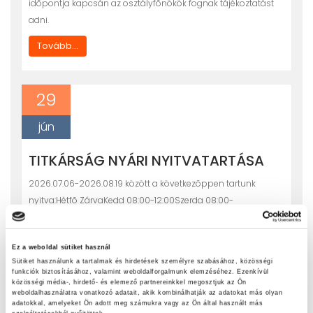
idõpontja kapcsán az osztályfõnökök fognak tájékoztatást
adni.
Tovább...
29
jún
TITKÁRSÁG NYÁRI NYITVATARTÁSA
2026.07.06-2026.08.19 között a következõppen tartunk
nyitva:Hétfõ ZárvaKedd 08:00-12:00Szerda 08:00-
16:00Csütörtök 10:00-14:00Péntek Zárva2026.08.24-tõl a
megszokott munkarendben 8-16 óra között lehetséges az
Ez a weboldal sütiket használ
ügyintézés.
Sütiket használunk a tartalmak és hirdetések személyre szabásához, közösségi
funkciók biztosításához, valamint weboldalforgalmunk elemzéséhez. Ezenkívül
Tovább...
közösségi média-, hirdető- és elemező partnereinkkel megosztjuk az Ön
weboldalhasználatra vonatkozó adatait, akik kombinálhatják az adatokat más olyan
adatokkal, amelyeket Ön adott meg számukra vagy az Ön által használt más