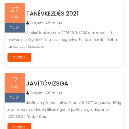
t
27
TANÉVKEZDÉS 2021
aug
Terplán Zénó SzKI
2021
Az első tanítási nap 2021.09.01. (7.30 órai kezdettel),
melyen osztályfőnöki óra lesz megtartva. Ezt követően történik a
tankönyvek kiosztása.
Tovább...
17
JAVÍTÓVIZSGA
aug
Terplán Zénó SzKI
2021
Javítóvizsgát tenni kívánó tanulók 2021.augusztus 19-ig
jelentkezenek az Iskola titkárságán. A javítóvizsga időpontja:
2021.08.24 (kedd) 8 óra
Tovább...