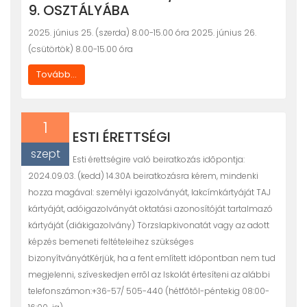
9. OSZTÁLYÁBA
2025. június 25. (szerda) 8.00-15.00 óra 2025. június 26.
(csütörtök) 8.00-15.00 óra
Tovább...
1
ESTI ÉRETTSÉGI
szept
Esti érettségire való beiratkozás idõpontja:
2024.09.03. (kedd) 14.30A beiratkozásra kérem, mindenki
hozza magával: személyi igazolványát, lakcímkártyáját TAJ
kártyáját, adóigazolványát oktatási azonosítóját tartalmazó
kártyáját (diákigazolvány) Törzslapkivonatát vagy az adott
képzés bemeneti feltételeihez szükséges
bizonyítványátKérjük, ha a fent említett időpontban nem tud
megjelenni, szíveskedjen errõl az Iskolát értesíteni az alábbi
telefonszámon:+36-57/ 505-440 (hétfõtõl-péntekig 08:00-