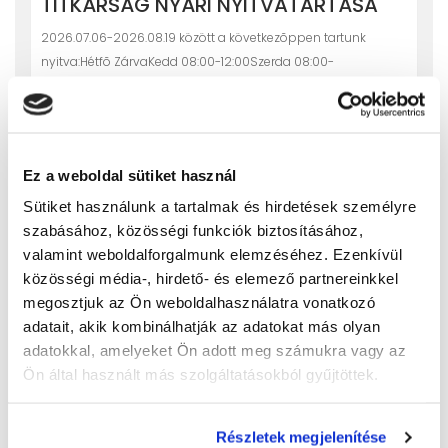
TITKÁRSÁG NYÁRI NYITVATARTÁSA
2026.07.06-2026.08.19 között a következõppen tartunk
nyitva:Hétfõ ZárvaKedd 08:00-12:00Szerda 08:00-
16:00Csütörtök 10:00-14:00Péntek Zárva2026.08.24-tõl a
megszokott munkarendben 8-16 óra között lehetséges az
ügyintézés.
Tovább...
Ez a weboldal sütiket használ
Sütiket használunk a tartalmak és hirdetések személyre
szabásához, közösségi funkciók biztosításához,
30
valamint weboldalforgalmunk elemzéséhez. Ezenkívül
RENDKÍVÜLI FELVÉTELI ELJÁRÁS
közösségi média-, hirdető- és elemező partnereinkkel
ápr
2026 május 11. és augusztus 31. közöttAmennyiben
megosztjuk az Ön weboldalhasználatra vonatkozó
a tanuló az általános felvételi eljárás időszakában nem nyert
adatait, akik kombinálhatják az adatokat más olyan
felvételt egy középfokú intézménybe sem, vagy felvételt
adatokkal, amelyeket Ön adott meg számukra vagy az
nyert, de bármilyen okból megváltoztatja döntését úgy – a
Ön által használt más szolgáltatásokból gyűjtöttek.
2026. május 11. és augusztus 31. között megtartható rendkívüli
felvételi eljárás során – egyénileg, közvetlenül az általa
Részletek megjelenítése
választott középfokú iskolában való jelentkezéssel,