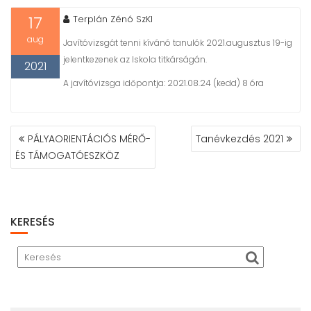
t
17
Terplán Zénó SzKI
aug
Javítóvizsgát tenni kívánó tanulók 2021.augusztus 19-ig
jelentkezenek az Iskola titkárságán.
2021
A javítóvizsga időpontja: 2021.08.24 (kedd) 8 óra
PÁLYAORIENTÁCIÓS MÉRŐ-
Tanévkezdés 2021
B
ÉS TÁMOGATÓESZKÖZ
E
J
E
G
Y
KERESÉS
Z
É
S
N
A