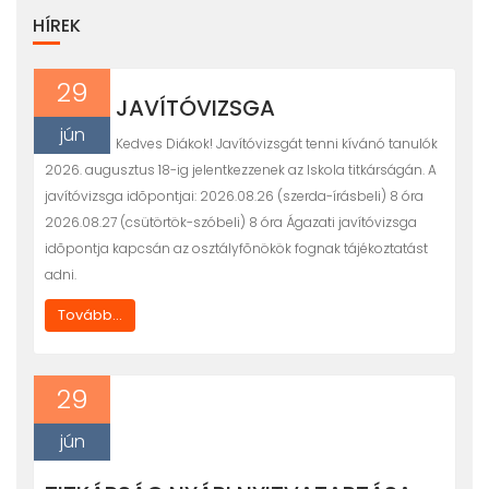
V
HÍREK
I
G
Á
29
C
JAVÍTÓVIZSGA
I
jún
Kedves Diákok! Javítóvizsgát tenni kívánó tanulók
Ó
2026. augusztus 18-ig jelentkezzenek az Iskola titkárságán. A
javítóvizsga idõpontjai: 2026.08.26 (szerda-írásbeli) 8 óra
2026.08.27 (csütörtök-szóbeli) 8 óra Ágazati javítóvizsga
idõpontja kapcsán az osztályfõnökök fognak tájékoztatást
adni.
Tovább...
29
jún