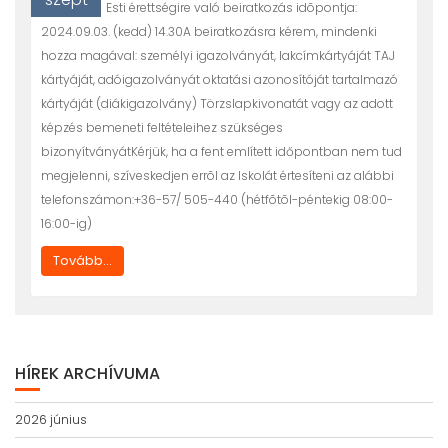
Esti érettségire való beiratkozás idõpontja:
2024.09.03. (kedd) 14.30A beiratkozásra kérem, mindenki
hozza magával: személyi igazolványát, lakcímkártyáját TAJ
kártyáját, adóigazolványát oktatási azonosítóját tartalmazó
kártyáját (diákigazolvány) Törzslapkivonatát vagy az adott
képzés bemeneti feltételeihez szükséges
bizonyítványátKérjük, ha a fent említett időpontban nem tud
megjelenni, szíveskedjen errõl az Iskolát értesíteni az alábbi
telefonszámon:+36-57/ 505-440 (hétfõtõl-péntekig 08:00-
16:00-ig)
Tovább...
HÍREK ARCHÍVUMA
2026 június