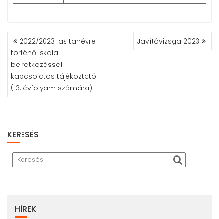
2022/2023-as tanévre
Javítóvizsga 2023
B
történő iskolai
E
beiratkozással
J
kapcsolatos tájékoztató
E
G
(13. évfolyam számára)
Y
Z
É
S
KERESÉS
N
A
V
I
G
Á
C
HÍREK