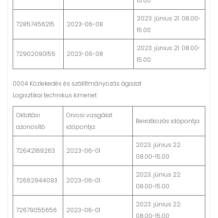
15.00
2023. június 21. 08.00-
72857456215
2023-06-08
15.00
2023. június 21. 08.00-
72902090155
2023-06-08
15.00
0004 Közlekedés és szállítmányozás ágazat
Logisztikai technikus kimenet
Oktatási
Orvosi vizsgálat
Beiratkozás időpontja:
azonosító
időpontja:
2023. június 22.
72642189263
2023-06-01
08.00-15.00
2023. június 22.
72662944093
2023-06-01
08.00-15.00
2023. június 22.
72679055656
2023-06-01
08.00-15.00