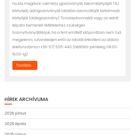
hozza magával: személyi igazolványát, lakcímkártyáját TAJ
kártyáját, adóigazolványát oktatási azonosítóját tartalmazó
kártyáját (diákigazolvány) Törzslapkivonatát vagy az adott
képzés bemeneti feltételeihez szükséges
bizonyítványátKérjük, ha a fent említett időpontban nem tud
megjelenni, szíveskedjen errõl az Iskolát értesíteni az alábbi
telefonszámon:+36-57/ 505-440 (hétfõtõl-péntekig 08:00-
16:00-ig)
Tovább...
HÍREK ARCHÍVUMA
2026 június
2026 április
2025 június