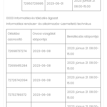
2023. június 21.
72950729995
2023-06-01
08.00-15.00
0003 Informatika és táközlés ágazat
Informatikai rendszer- és alkalmazás-üzemeltető technikus
Oktatási
Orvosi vizsgálat
Beiratkozás időpontja:
azonosító
időpontja:
2023. június 21. 08.00-
72698737274
2023-06-08
15.00
2023. június 21. 08.00-
72699415284
2023-06-08
15.00
2023. június 21. 08.00-
72726742094
2023-06-08
15.00
2023. június 21. 08.00-
72732789372
2023-06-08
15.00
2023. június 21. 08.00-