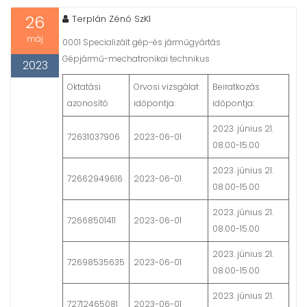
t
26
Terplán Zénó SzKI
máj
0001 Specializált gép-és járműgyártás
Gépjármű-mechatronikai technikus
2023
Oktatási
Orvosi vizsgálat
Beiratkozás
azonosító
időpontja:
időpontja:
2023. június 21.
72631037906
2023-06-01
08.00-15.00
2023. június 21.
72662949616
2023-06-01
08.00-15.00
2023. június 21.
72668501411
2023-06-01
08.00-15.00
2023. június 21.
72698535635
2023-06-01
08.00-15.00
2023. június 21.
72712465081
2023-06-01