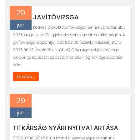
I
Ó
29
JAVÍTÓVIZSGA
jún
Kedves Diákok! Javítóvizsgát tenni kívánó tanulók
2026. augusztus 18-ig jelentkezzenek az Iskola titkárságán. A
javítóvizsga idõpontjai: 2026.08.26 (szerda-írásbeli) 8 óra
2026.08.27 (csütörtök-szóbeli) 8 óra Ágazati javítóvizsga
idõpontja kapcsán az osztályfõnökök fognak tájékoztatást
adni.
Tovább...
29
jún
TITKÁRSÁG NYÁRI NYITVATARTÁSA
2026.07.06-2026.08.19 között a következõppen tartunk