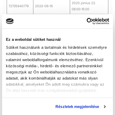
2023. június 22.
72735940779
2023-06-15
08.00-15.00
2023. június 22.
72774577211
2023-06-15
08.00-15.00
2023. június 22.
72781078866
2023-06-15
Ez a weboldal sütiket használ
08.00-15.00
Sütiket használunk a tartalmak és hirdetések személyre
2023. június 22.
72796114207
2023-06-15
szabásához, közösségi funkciók biztosításához,
08.00-15.00
valamint weboldalforgalmunk elemzéséhez. Ezenkívül
2023. június 22.
közösségi média-, hirdető- és elemező partnereinkkel
72804922740
2023-06-15
08.00-15.00
megosztjuk az Ön weboldalhasználatra vonatkozó
adatait, akik kombinálhatják az adatokat más olyan
2023. június 22.
adatokkal, amelyeket Ön adott meg számukra vagy az
72812503505
2023-06-15
08.00-15.00
Ön által használt más szolgáltatásokból gyűjtöttek.
0005 Gazdálkodás és menedzsment ágazat
Pénzügy-számviteli ügyintéző kimenet
Részletek megjelenítése