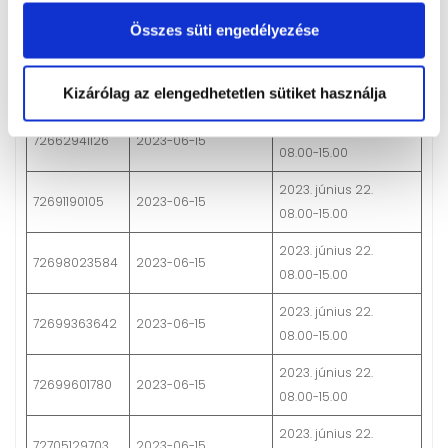
Oktatási
Orvosi vizsgálat
Beiratkozás időpontja:
Összes süti engedélyezése
azonosító
időpontja:
2023. június 22.
72656829120
2023-06-15
08.00-15.00
Kizárólag az elengedhetetlen sütiket használja
2023. június 22.
72662941126
2023-06-15
08.00-15.00
2023. június 22.
72691190105
2023-06-15
08.00-15.00
2023. június 22.
72698023584
2023-06-15
08.00-15.00
2023. június 22.
72699363642
2023-06-15
08.00-15.00
2023. június 22.
72699601780
2023-06-15
08.00-15.00
2023. június 22.
72705129703
2023-06-15