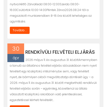
nyitva:Hétfõ ZárvaKedd 08:00-12:00Szerda 08:00-
16:00Csütörtök 10:00-14:00Péntek Zárva2026.08.24-tõl a
megszokott munkarendben 8-16 óra között lehetséges az
ügyintézés.
Tovább...
30
RENDKÍVÜLI FELVÉTELI ELJÁRÁS
ápr
2026 május 11. és augusztus 31. közöttAmennyiben
a tanuló az általános felvételi eljárás időszakában nem nyert
felvételt egy középfokú intézménybe sem, vagy felvételt
nyert, de bármilyen okból megváltoztatja döntését úgy – a
2026. május 11. és augusztus 31. között megtartható rendkívüli
felvételi eljárás során – egyénileg, közvetlenül az általa
választott középfokú iskolában való jelentkezéssel,
egyeztetéssel kérheti felvételét…