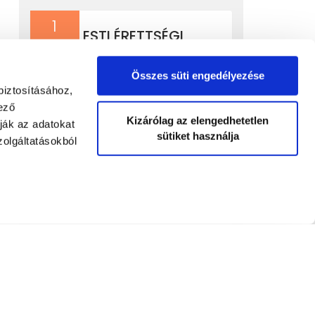
1
ESTI ÉRETTSÉGI
szept
Esti érettségire való beiratkozás
Összes süti engedélyezése
idõpontja: 2024.09.03. (kedd) 14.30A
biztosításához,
beiratkozásra kérem, mindenki hozza
ező
magával: személyi igazolványát,
Kizárólag az elengedhetetlen
ják az adatokat
lakcímkártyáját TAJ kártyáját,
sütiket használja
olgáltatásokból
adóigazolványát oktatási azonosítóját
tartalmazó kártyáját (diákigazolvány)
Törzslapkivonatát vagy az adott képzés
bemeneti feltételeihez szükséges
bizonyítványátKérjük, ha a fent említett
időpontban nem tud megjelenni,
szíveskedjen errõl az Iskolát értesíteni az
alábbi telefonszámon:+36-57/ 505-440
(hétfõtõl-péntekig 08:00-16:00-ig)
Tovább...