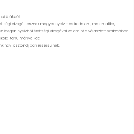
mai órákból;
rettségi vizsgát tesznek magyar nyelv – és irodalom, matematika,
én idegen nyelvből érettségi vizsgával valamint a választott szakmában
skolai tanulmányaikat;
ink havi ösztöndíjban részesülnek.