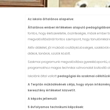
Az iskola általános alapelve:
Általános emberi értékeken alapuló pedagógiában
fontos, hogy életszeretetre, őszinteségre, másik ember tis
megvalósításánál fontos szempont, hogy tanulóinkkal és
Aktív diákélet, jól működő osztályközösségek, szakkörök
diákok, tanárok, szülők között.
Szakmai programunk megvalósítása gyerekközpontú, csa
programokhoz magas technikai színvonalat biztosító okta
Iskolánk által vallott
pedagógiai és szakmai célkitűzés
A Terplán működésének célja, hogy olyan intézményt
keresztény értékeket közvetít.
A képzés jellemzői
5 évfolyamos technikumi képzések: