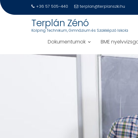
+36 57 505-440
terplan@terplanszki.hu
Terplán Zénó
Kolping Technikum, Gimnázium és Szakképző Iskola
Dokumentumok
BME nyelvvizsg
S
k
i
p
t
o
c
o
n
t
e