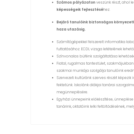
Számos pályázaton
veszünk részt, ahol 
képességeik fejlesztésé
hez.
Bejáró tanulóink biztonságos környezetb
haza utazásig.
Számítógépekkel felszerelt informatika la
futtatásához. ECDL vizsga letételének lehet
Színvonalas büfénk szolgáltatása lehetőség
Fiatal, rugalmas tantestület, szakmájukba
szakmai munkája szolgálja tanulóink ered
Szervezeti kultúránk szerves részét képez
fektetünk. Iskolánk diákjai tanárai szorga
megünneplésére.
Egyházi ünnepeink előkészítése, ünneplése –
tanárink, oktatóink lelki feltöltődésének,