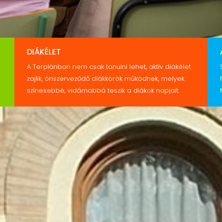
DIÁKÉLET
A Terplánban nem csak tanulni lehet, aktív diákélet
zajlik, önszerveződő diákkörök működnek, melyek
színesebbé, vidámabbá teszik a diákok napjait.