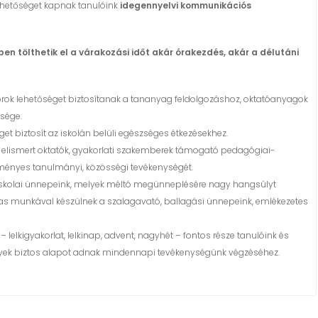
lehetőséget kapnak tanulóink
idegennyelvi kommunikációs
en tölthetik el a várakozási időt akár órakezdés, akár a délutáni
borok lehetőséget biztosítanak a tananyag feldolgozáshoz, oktatóanyagok
ősége.
et biztosít az iskolán belüli egészséges étkezésekhez.
n elismert oktatók, gyakorlati szakemberek támogató pedagógiai-
ményes tanulmányi, közösségi tevékenységét.
ik iskolai ünnepeink, melyek méltó megünneplésére nagy hangsúlyt
lmas munkával készülnek a szalagavató, ballagási ünnepeink, emlékezetes
 lelkigyakorlat, lelkinap, advent, nagyhét – fontos része tanulóink és
 melyek biztos alapot adnak mindennapi tevékenységünk végzéséhez.