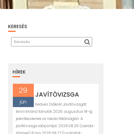
KERESÉS
HÍREK
29
JAVÍTÓVIZSGA
jún
Kedves Diákok! Javítóvizsgát
tenni kívánó tanulók 2026. augusztus 18-ig
jelentkezzenek az Iskola titkárságán. A
javítóvizsga idõpontjai: 2026.08.26 (szerda-
írásbeli) 8 óra 2026.08.27 (csütörtök-