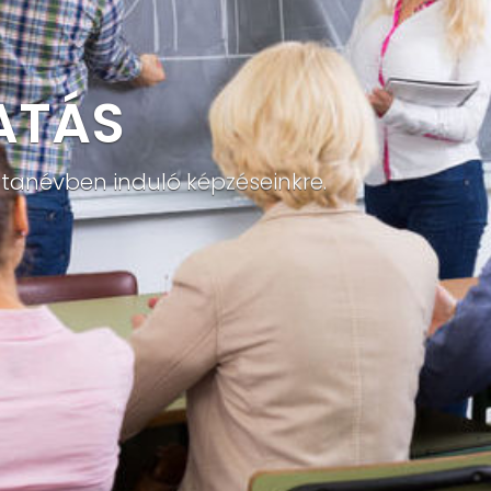
ATÁS
 tanévben induló képzéseinkre.