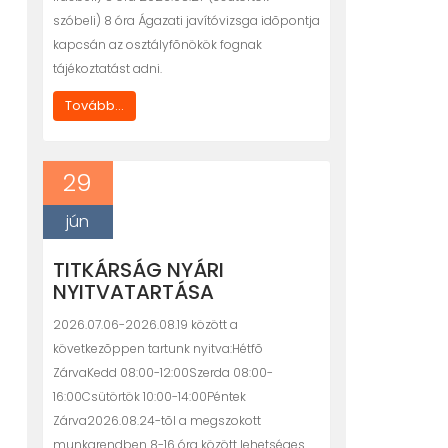
szóbeli) 8 óra Ágazati javítóvizsga idõpontja
kapcsán az osztályfõnökök fognak
tájékoztatást adni.
Tovább...
29
jún
TITKÁRSÁG NYÁRI
NYITVATARTÁSA
2026.07.06-2026.08.19 között a
következõppen tartunk nyitva:Hétfõ
ZárvaKedd 08:00-12:00Szerda 08:00-
16:00Csütörtök 10:00-14:00Péntek
Zárva2026.08.24-tõl a megszokott
munkarendben 8-16 óra között lehetséges