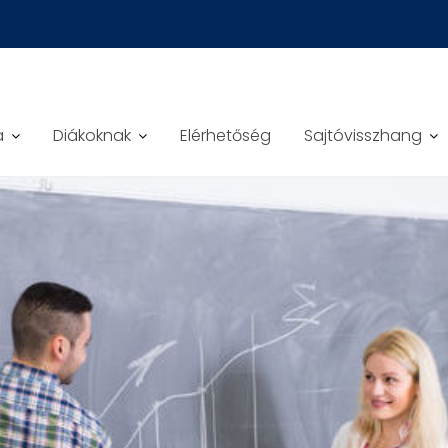
a
Diákoknak
Elérhetőség
Sajtóvisszhang