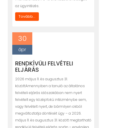
az ügyintézés.
Tovább...
30
ápr
RENDKÍVÜLI FELVÉTELI
ELJÁRÁS
2026 május 11. és augusztus 31.
közöttAmennyiben a tanuló az általános
felvételi eljárás időszakában nem nyert
felvételt egy középfokú intézménybe sem,
vagy felvételt nyert, de bármilyen okból
megváltoztatja döntését úgy – a 2026.
május 11. és augusztus 31. között megtartható
rendkívüli felvételi eljárás során – egyénileg,