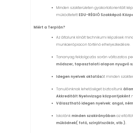
Minden szakterületen gyakorlatorientált kép
működtetett
EDU-RÉGIÓ Szakképző Közp
Miért a Terplán?
Az általunk kínált technikumi képzések mind
munkaerőpiacon történő elhelyezkedésre.
Tananyag feldolgozás során változatos p
módszer, tapasztalati alapon nyugvó sza
Idegen nyelvek oktatás
át minden szakte
Tanulóinknak lehetőséget biztosítunk
állam
Akkreditált Nyelvvizsga központjaként
m
Választható idegen nyelvek: angol, ném
Iskolánk
minden szakirányában
az eltöltö
működnek( fotó, színjátszókör, stb.).