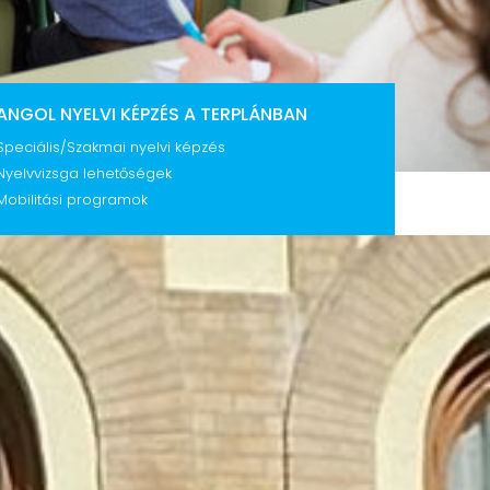
ANGOL NYELVI KÉPZÉS A TERPLÁNBAN
Speciális/Szakmai nyelvi képzés
Nyelvvizsga lehetőségek
Mobilitási programok