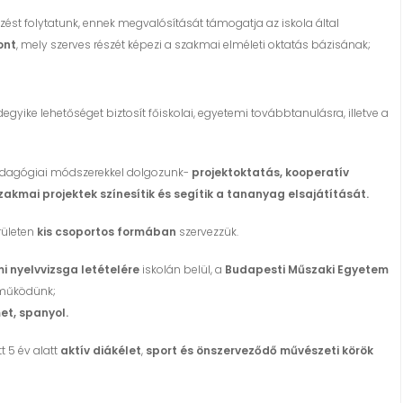
zést folytatunk, ennek megvalósítását támogatja az iskola által
ont
, mely szerves részét képezi a szakmai elméleti oktatás bázisának;
egyike lehetőséget biztosít főiskolai, egyetemi továbbtanulásra, illetve a
edagógiai módszerekkel dolgozunk-
projektoktatás, kooperatív
kmai projektek színesítik és segítik a tananyag elsajátítását.
rületen
kis csoportos formában
szervezzük.
i nyelvvizsga letételére
iskolán belül, a
Budapesti Műszaki Egyetem
űködünk;
et, spanyol.
tt 5 év alatt
aktív diákélet
,
sport és önszerveződő művészeti körök