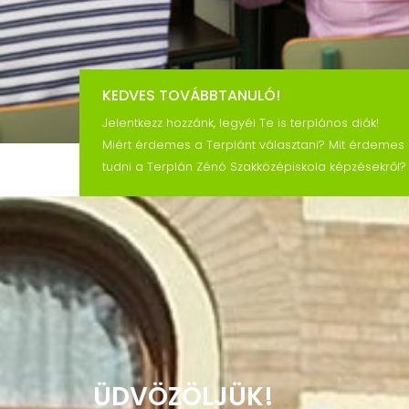
KEDVES TOVÁBBTANULÓ!
Jelentkezz hozzánk, legyél Te is terplános diák!
Miért érdemes a Terplánt választani? Mit érdemes
tudni a Terplán Zénó Szakközépiskola képzésekről?
ÜDVÖZÖLJÜK!