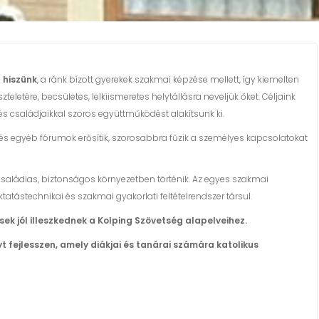
 hiszünk
, a ránk bízott gyerekek szakmai képzése mellett, így kiemelten
zteletére, becsületes, lelkiismeretes helytállásra neveljük őket. Céljaink
 családjaikkal szoros együttműködést alakítsunk ki.
 és egyéb fórumok erősítik, szorosabbra fűzik a személyes kapcsolatokat
ládias, biztonságos környezetben történik. Az egyes szakmai
tástechnikai és szakmai gyakorlati feltételrendszer társul.
ek jól illeszkednek a Kolping Szövetség alapelveihez.
 fejlesszen, amely diákjai és tanárai számára katolikus