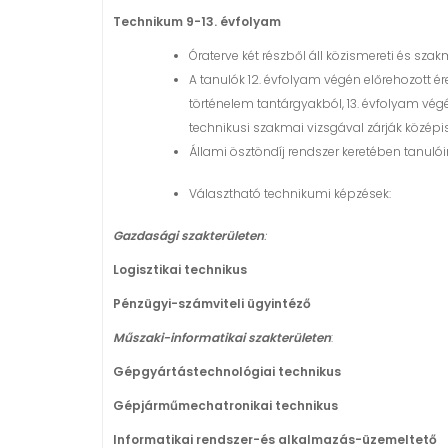
Technikum 9-13. évfolyam
Óraterve két részből áll közismereti és szak
A tanulók 12. évfolyam végén előrehozott é
történelem tantárgyakból, 13. évfolyam vég
technikusi szakmai vizsgával zárják középi
Állami ösztöndíj rendszer keretében tanuló
Választható technikumi képzések:
Gazdasági szakterületen
:
Logisztikai technikus
Pénzügyi-számviteli ügyintéző
Műszaki-informatikai szakterületen
:
Gépgyártástechnológiai technikus
Gépjárműmechatronikai technikus
Informatikai rendszer-és alkalmazás-üzemeltető